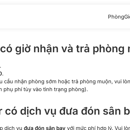
Phòng
Gi
 có giờ nhận và trả phòng
.
0
.
 cầu nhận phòng sớm hoặc trả phòng muộn, vui lòng
m phụ phí tùy vào tình trạng phòng).
r có dịch vụ đưa đón sân 
p dịch vụ
đưa đón sân bay
với mức phí hợp lý. Vui lòn