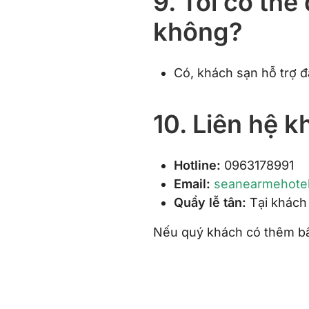
9. Tôi có th
không?
Có, khách sạn hỗ trợ 
10. Liên hệ 
Hotline:
0963178991
Email:
seanearmehote
Quầy lễ tân:
Tại khách
Nếu quý khách có thêm bất 