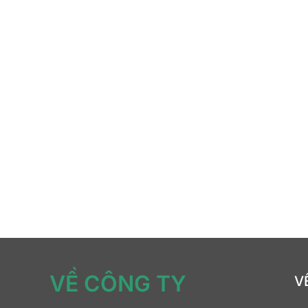
VỀ CÔNG TY
V