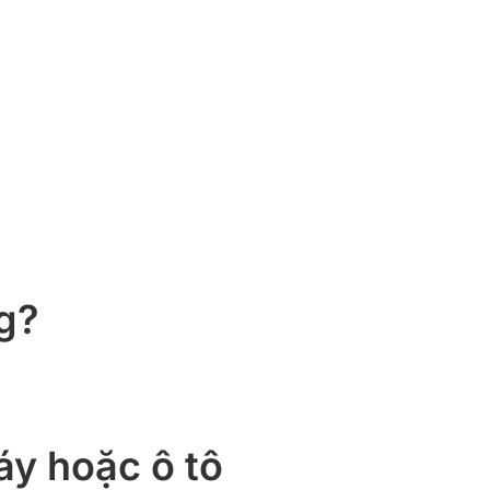
g?
áy hoặc ô tô