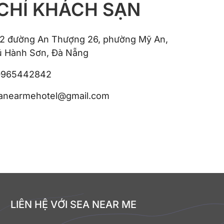
 CHỈ KHÁCH SẠN
 42 đường An Thượng 26, phường Mỹ An,
 Hành Sơn, Đà Nẵng
 0965442842
eanearmehotel@gmail.com
LIÊN HỆ VỚI SEA NEAR ME