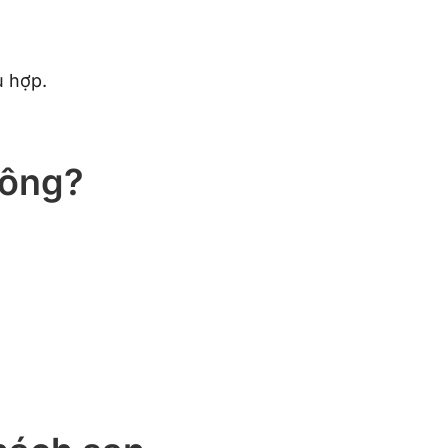
ù hợp.
hông?